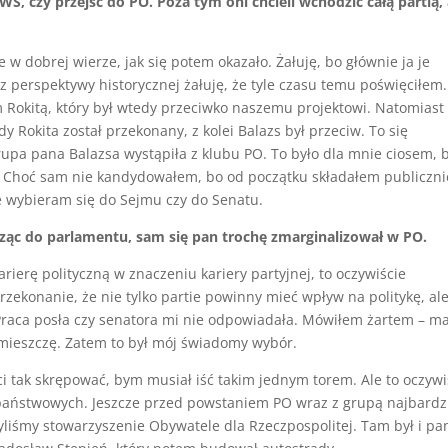
WS, czy przejść do PO. Poza tym oni chcieli wchodzić całą partią,
w dobrej wierze, jak się potem okazało. Żałuję, bo głównie ja je
z perspektywy historycznej żałuję, że tyle czasu temu poświęciłem.
 Rokitą, który był wtedy przeciwko naszemu projektowi. Natomiast
dy Rokita został przekonany, z kolei Balazs był przeciw. To się
rupa pana Balazsa wystąpiła z klubu PO. To było dla mnie ciosem, 
 Choć sam nie kandydowałem, bo od początku składałem publiczni
ie wybieram się do Sejmu czy do Senatu.
dząc do parlamentu, sam się pan trochę zmarginalizował w PO.
rierę polityczną w znaczeniu kariery partyjnej, to oczywiście
ekonanie, że nie tylko partie powinny mieć wpływ na politykę, al
 Praca posła czy senatora mi nie odpowiadała. Mówiłem żartem – 
zmieszczę. Zatem to był mój świadomy wybór.
ci tak skrępować, bym musiał iść takim jednym torem. Ale to oczywi
 państwowych. Jeszcze przed powstaniem PO wraz z grupą najbardz
liśmy stowarzyszenie Obywatele dla Rzeczpospolitej. Tam był i pa