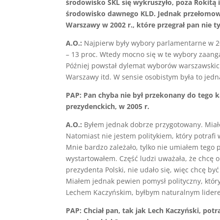
środowisko SKL się wykruszyło, poza Rokitą 
środowisko dawnego KLD. Jednak przełomowe
Warszawy w 2002 r., które przegrał pan nie t
A.O.:
Najpierw były wybory parlamentarne w 200
– 13 proc. Wtedy mocno się w te wybory zaang
Później powstał dylemat wyborów warszawski
Warszawy itd. W sensie osobistym była to jedn
PAP: Pan chyba nie był przekonany do tego 
prezydenckich, w 2005 r.
A.O.:
Byłem jednak dobrze przygotowany. Miał
Natomiast nie jestem politykiem, który potraf
Mnie bardzo zależało, tylko nie umiałem tego p
wystartowałem. Część ludzi uważała, że chcę 
prezydenta Polski, nie udało się, więc chcę b
Miałem jednak pewien pomysł polityczny, któr
Lechem Kaczyńskim, byłbym naturalnym lidere
PAP: Chciał pan, tak jak Lech Kaczyński, p