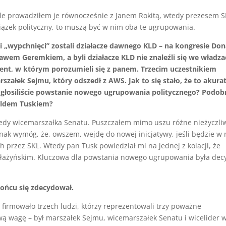
e prowadziłem je równocześnie z Janem Rokitą, wtedy prezesem SK
wiązek polityczny, to muszą być w nim oba te ugrupowania.
i „wypchnięci” zostali działacze dawnego KLD – na kongresie Don
awem Geremkiem, a byli działacze KLD nie znaleźli się we władza
ment, w którym porozumieli się z panem. Trzecim uczestnikiem
szałek Sejmu, który odszedł z AWS. Jak to się stało, że to akura
 – ogłosiliście powstanie nowego ugrupowania politycznego? Podo
aldem Tuskiem?
edy wicemarszałka Senatu. Puszczałem mimo uszu różne nieżyczli
ak wymóg, że, owszem, wejdę do nowej inicjatywy, jeśli będzie w 
 przez SKL. Wtedy pan Tusk powiedział mi na jednej z kolacji, że
ażyńskim. Kluczowa dla powstania nowego ugrupowania była dec
końcu się zdecydował.
firmowało trzech ludzi, którzy reprezentowali trzy poważne
wą wagę – był marszałek Sejmu, wicemarszałek Senatu i wicelider 