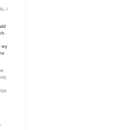
L. I
ald
ch.
t wy
bno
we
niej
yzja
w