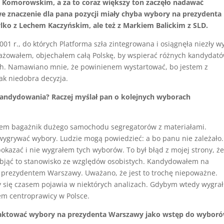
i Komorowskim, a za to coraz większy ton zaczęło nadawać
 znaczenie dla pana pozycji miały chyba wybory na prezydenta
ylko z Lechem Kaczyńskim, ale też z Markiem Balickim z SLD.
1 r., do których Platforma szła zintegrowana i osiągnęła niezły w
ażowałem, objechałem całą Polskę, by wspierać różnych kandydató
ch. Namawiano mnie, że powinienem wystartować, bo jestem z
ak niedobra decyzja.
kandydowania? Raczej myślał pan o kolejnych wyborach
em bagażnik dużego samochodu segregatorów z materiałami.
i wygrywać wybory. Ludzie mogą powiedzieć: a bo panu nie zależało.
okazać i nie wygrałem tych wyborów. To był błąd z mojej strony, ż
objąć to stanowisko ze względów osobistych. Kandydowałem na
yć prezydentem Warszawy. Uważano, że jest to trochę niepoważne.
y się czasem pojawia w niektórych analizach. Gdybym wtedy wygrał
m centroprawicy w Polsce.
otraktować wybory na prezydenta Warszawy jako wstęp do wybor