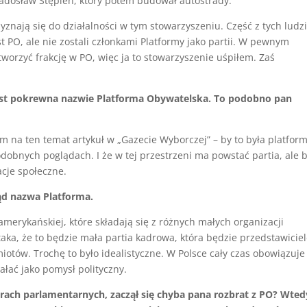
Radosław Stępień, który potem budował autostrady.
zyznają się do działalności w tym stowarzyszeniu. Część z tych ludz
PO, ale nie zostali członkami Platformy jako partii. W pewnym
worzyć frakcję w PO, więc ja to stowarzyszenie uśpiłem. Zaś
jest pokrewna nazwie Platforma Obywatelska. To podobno pan
m na ten temat artykuł w „Gazecie Wyborczej” – by to była platfor
 podobnych poglądach. I że w tej przestrzeni ma powstać partia, ale 
acje społeczne.
tąd nazwa Platforma.
merykańskiej, które składają się z różnych małych organizacji
taka, że to będzie mała partia kadrowa, która będzie przedstawicie
tów. Trochę to było idealistyczne. W Polsce cały czas obowiązuje
ałać jako pomysł polityczny.
rach parlamentarnych, zaczął się chyba pana rozbrat z PO? Wted