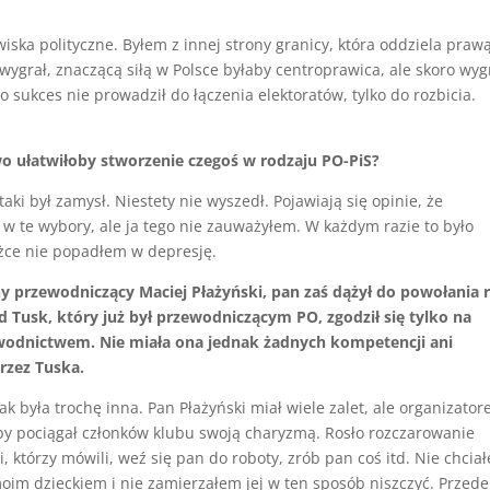
ska polityczne. Byłem z innej strony granicy, która oddziela praw
grał, znaczącą siłą w Polsce byłaby centroprawica, ale skoro wyg
o sukces nie prowadził do łączenia elektoratów, tylko do rozbicia.
o ułatwiłoby stworzenie czegoś w rodzaju PO-PiS?
taki był zamysł. Niestety nie wyszedł. Pojawiają się opinie, że
w te wybory, ale ja tego nie zauważyłem. W każdym razie to było
żce nie popadłem w depresję.
y przewodniczący Maciej Płażyński, pan zaś dążył do powołania 
d Tusk, który już był przewodniczącym PO, zgodził się tylko na
odnictwem. Nie miała ona jednak żadnych kompetencji ani
rzez Tuska.
k była trochę inna. Pan Płażyński miał wiele zalet, ale organizato
y by pociągał członków klubu swoją charyzmą. Rosło rozczarowanie
i, którzy mówili, weź się pan do roboty, zrób pan coś itd. Nie chcia
moim dzieckiem i nie zamierzałem jej w ten sposób niszczyć. Przede