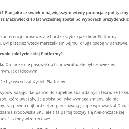
at? Pan jako człowiek o największym wtedy potencjale polityczn
usz Mazowiecki 10 lat wcześniej został po wyborach prezydencki
konferencje prasowe, ale bardzo szybko jako lider Platformy
ki. Był przecież wtedy marszałkiem Sejmu, drugą osobą w państwie.
upie założycielskiej Platformy?
i. On może nie pasował do triumwiratu, ale był człowiekiem
nym, jak i ideowym.
e był wśród założycieli Platformy.
wypowiadając, dał paliwo do zupełnie absurdalnych teorii, że to sł
sób, które uważały, że polska polityka wymaga zmiany, ale nie
rmy. Na pewno najbardziej zorganizowaną grupę wprowadzał Dona
zenia środowiska SKL, ale z tą partią toczyły się niekończące się
ynosić szkody wizerunkowe.