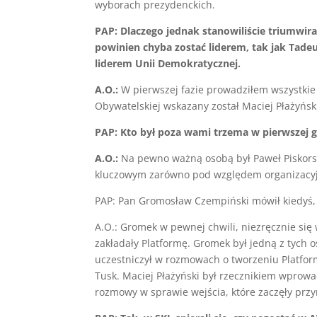
wyborach prezydenckich.
PAP: Dlaczego jednak stanowiliście triumwir
powinien chyba zostać liderem, tak jak Tade
liderem Unii Demokratycznej.
A.O.:
W pierwszej fazie prowadziłem wszystkie 
Obywatelskiej wskazany został Maciej Płażyńs
PAP: Kto był poza wami trzema w pierwszej gr
A.O.:
Na pewno ważną osobą był Paweł Piskorsk
kluczowym zarówno pod względem organizacyj
PAP: Pan Gromosław Czempiński mówił kiedyś, ż
A.O.: Gromek w pewnej chwili, niezręcznie się 
zakładały Platformę. Gromek był jedną z tych o
uczestniczył w rozmowach o tworzeniu Platfo
Tusk. Maciej Płażyński był rzecznikiem wprowad
rozmowy w sprawie wejścia, które zaczęły prz