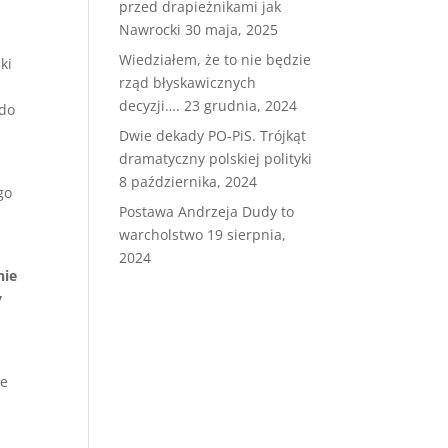
przed drapieżnikami jak
Nawrocki
30 maja, 2025
Wiedziałem, że to nie będzie
ki
rząd błyskawicznych
decyzji….
23 grudnia, 2024
 do
Dwie dekady PO-PiS. Trójkąt
dramatyczny polskiej polityki
8 października, 2024
go
Postawa Andrzeja Dudy to
warcholstwo
19 sierpnia,
2024
nie
y
ie