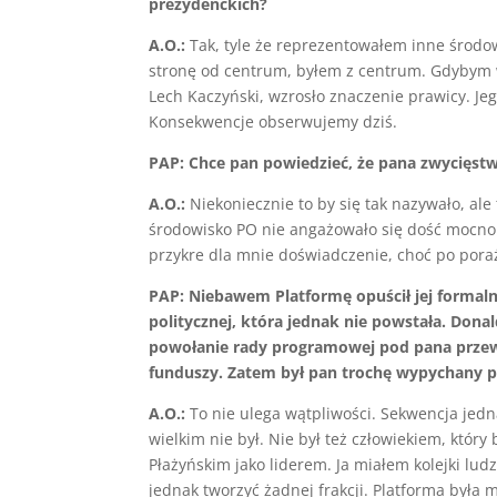
prezydenckich?
A.O.:
Tak, tyle że reprezentowałem inne środowi
stronę od centrum, byłem z centrum. Gdybym wy
Lech Kaczyński, wzrosło znaczenie prawicy. Jeg
Konsekwencje obserwujemy dziś.
PAP: Chce pan powiedzieć, że pana zwycięstw
A.O.:
Niekoniecznie to by się tak nazywało, ale 
środowisko PO nie angażowało się dość mocno 
przykre dla mnie doświadczenie, choć po pora
PAP: Niebawem Platformę opuścił jej formaln
politycznej, która jednak nie powstała. Donal
powołanie rady programowej pod pana przew
funduszy. Zatem był pan trochę wypychany p
A.O.:
To nie ulega wątpliwości. Sekwencja jedna
wielkim nie był. Nie był też człowiekiem, któr
Płażyńskim jako liderem. Ja miałem kolejki ludz
jednak tworzyć żadnej frakcji. Platforma była 