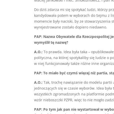
Maciej Jankowski i mec. Smoktunowicz, i pan 
Do dziś zdarza mi się spotykać ludzi, którzy pr
kandydowała potem w wyborach do Sejmu z list 
momencie były naciski, by ze stowarzyszenia st
wyrejestrowane zostało dopiero niedawno.
PAP: Nazwa Obywatele dla Rzeczpospolitej 
wymyślił tę nazwę?
A.O.:
To prawda. Idea była taka – opublikowałe
polityczna, na której spotykaliby się ludzie o
w niej funkcjonowały także różne inne organiz
PAP: To miało być czymś więcej niż partia, s
A.O.:
Tak, trochę nawiązanie do modelu partii a
jednoczących się w czasie wyborów. Idea była 
wszystkich zgromadzonych na platformie podmio
wzór nieboszczki PZPR, więc to nie mogło zadzi
PAP: Po tym jak pan nie wystartował w wybo