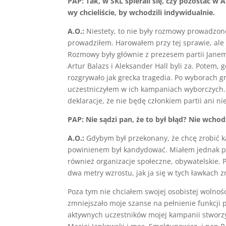
PAP: Tak, w SKL spierali się, czy pozostać w A
wy chcieliście, by wchodzili indywidualnie.
A.O.:
Niestety, to nie były rozmowy prowadzone 
prowadziłem. Harowałem przy tej sprawie, ale 
Rozmowy były głównie z prezesem partii Janem
Artur Balazs i Aleksander Hall byli za. Potem, g
rozgrywało jak grecka tragedia. Po wyborach g
uczestniczyłem w ich kampaniach wyborczych.
deklaracje, że nie będę członkiem partii ani n
PAP: Nie sądzi pan, że to był błąd? Nie wcho
A.O.:
Gdybym był przekonany, że chcę zrobić ka
powinienem był kandydować. Miałem jednak prz
również organizacje społeczne, obywatelskie.
dwa metry wzrostu, jak ja się w tych ławkach 
Poza tym nie chciałem swojej osobistej wolnoś
zmniejszało moje szanse na pełnienie funkcji
aktywnych uczestników mojej kampanii stworzy