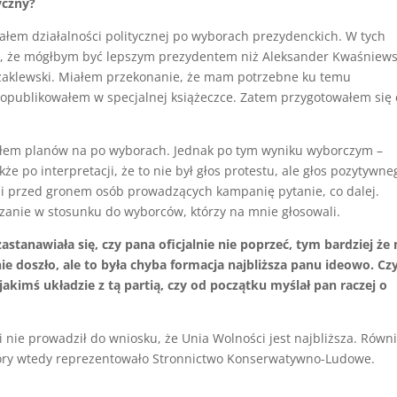
yczny?
ałem działalności politycznej po wyborach prezydenckich. W tych
 że mógłbym być lepszym prezydentem niż Aleksander Kwaśniews
rzaklewski. Miałem przekonanie, że mam potrzebne ku temu
órą opublikowałem w specjalnej książeczce. Zatem przygotowałem się
iałem planów na po wyborach. Jednak po tym wyniku wyborczym –
że po interpretacji, że to nie był głos protestu, ale głos pozytywne
ą i przed gronem osób prowadzących kampanię pytanie, co dalej.
ązanie w stosunku do wyborców, którzy na mnie głosowali.
tanawiała się, czy pana oficjalnie nie poprzeć, tym bardziej że 
e doszło, ale to była chyba formacja najbliższa panu ideowo. Cz
akimś układzie z tą partią, czy od początku myślał pan raczej o
 nie prowadził do wniosku, że Unia Wolności jest najbliższa. Równ
 który wtedy reprezentowało Stronnictwo Konserwatywno-Ludowe.