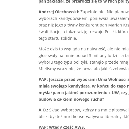
pan zakładał, że przerodzi się to w ruch polit
Andrzej Olechowski:
Zupełnie nie. Nie planow
wyborach kandydowałem, ponieważ uważałem,
oraz niż jego główny konkurent pan Marian K
kwalifikacje, a także wizję rozwoju Polski, kt
tego startu solidnie.
Może dziś to wygląda na naiwność, ale nie m
głosowały na mnie ponad 3 miliony ludzi – a tak
wyboru tego typu polityki, stanęło przede mn
Mieliśmy wrażenie, że powstało jakieś zobowi
PAP: Jeszcze przed wyborami Unia Wolności zas
miała swojego kandydata. W końcu do tego ni
myślał pan o jakimś porozumieniu z UW, czy j
budowie całkiem nowego ruchu?
A.O.:
Skład wyborców, którzy na mnie głosowali
bliski był też nurt konserwatywno-liberalny,
PAP: Wtedy część AWS.