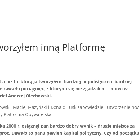
worzyłem inną Platformę
ia niż ta, którą ja tworzyłem; bardziej populistyczna, bardziej
zawarł i pociągnięć, z którymi się nie zgadzałem – mówi w
yciel Andrzej Olechowski.
howski, Maciej Płażyński i Donald Tusk zapowiedzieli utworzenie n
ny Platforma Obywatelska.
a 2000 r. osiągnął pan bardzo dobry wynik – drugie miejsce za
oc. Dawało to panu pewien kapitał polityczny. Czy od początk