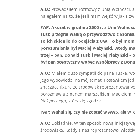
A.O.:
Prowadziłem rozmowy z Unią Wolności, al
nalegałem na to, że jeśli mam wejść w jakiś z
PAP: Akurat w grudniu 2000 r. z Unii Wolnośc
Tusk przegrał walkę o przywództwo z Bronisł
To ich skłoniło do odejścia z UW. To był mo
porozumienia był Maciej Płażyński, wtedy mar
trzej – pan, Donald Tusk i Maciej Płażyński
był pan sceptyczny wobec współpracy z Don
A.O.:
Miałem dużo sympatii do pana Tuska, wt
jego wypowiedzi na mój temat. Postawiłem jedn
znacząca figura ze środowisk reprezentowanych
porozmawia z panem marszałkiem Maciejem Pł
Płażyńskiego, który się zgodził.
PAP: Wahał się, czy nie zostać w AWS, ale w 
A.O.:
Dokładnie. W ten sposób nową inicjatywę 
środowiska. Każdy z nas reprezentował właści