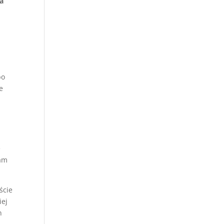
 a
bo
e
e
mam
ście
iej
n