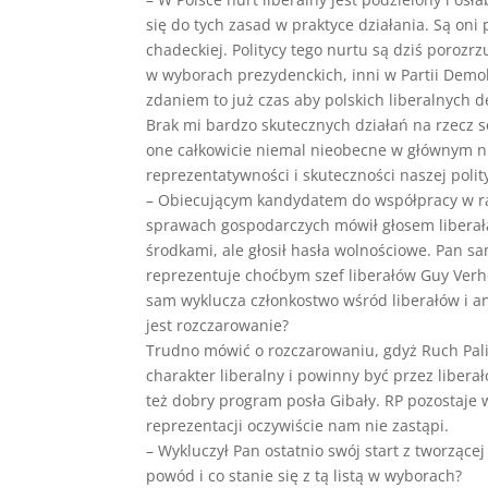
się do tych zasad w praktyce działania. Są oni
chadeckiej. Politycy tego nurtu są dziś porozr
w wyborach prezydenckich, inni w Partii Demokr
zdaniem to już czas aby polskich liberalnych 
Brak mi bardzo skutecznych działań na rzecz so
one całkowicie niemal nieobecne w głównym nur
reprezentatywności i skuteczności naszej poli
– Obiecującym kandydatem do współpracy w ra
sprawach gospodarczych mówił głosem liberał
środkami, ale głosił hasła wolnościowe. Pan sa
reprezentuje choćbym szef liberałów Guy Verho
sam wyklucza członkostwo wśród liberałów i ang
jest rozczarowanie?
Trudno mówić o rozczarowaniu, gdyż Ruch Palik
charakter liberalny i powinny być przez libera
też dobry program posła Gibały. RP pozostaje
reprezentacji oczywiście nam nie zastąpi.
– Wykluczył Pan ostatnio swój start z tworzące
powód i co stanie się z tą listą w wyborach?