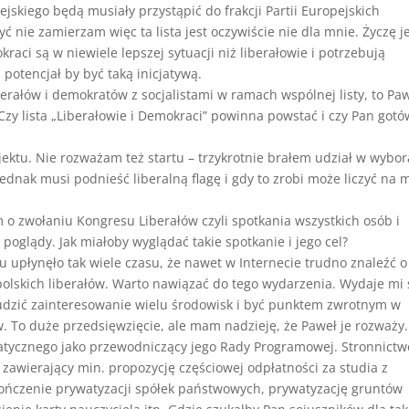
jskiego będą musiały przystąpić do frakcji Partii Europejskich
być nie zamierzam więc ta lista jest oczywiście nie dla mnie. Życzę je
aci są w niewiele lepszej sytuacji niż liberałowie i potrzebują
 potencjał by być taką inicjatywą.
iberałów i demokratów z socjalistami w ramach wspólnej listy, to Pa
 Czy lista „Liberałowie i Demokraci” powinna powstać i czy Pan gotó
ektu. Nie rozważam też startu – trzykrotnie brałem udział w wybo
jednak musi podnieść liberalną flagę i gdy to zrobi może liczyć na 
o zwołaniu Kongresu Liberałów czyli spotkania wszystkich osób i
poglądy. Jak miałoby wyglądać takie spotkanie i jego cel?
 upłynęło tak wiele czasu, że nawet w Internecie trudno znaleźć 
polskich liberałów. Warto nawiązać do tego wydarzenia. Wydaje mi 
udzić zainteresowanie wielu środowisk i być punktem zwrotnym w
w. To duże przedsięwzięcie, ale mam nadzieję, że Paweł je rozważy.
tycznego jako przewodniczący jego Rady Programowej. Stronnictw
zawierający min. propozycję częściowej odpłatności za studia z
czenie prywatyzacji spółek państwowych, prywatyzację gruntów