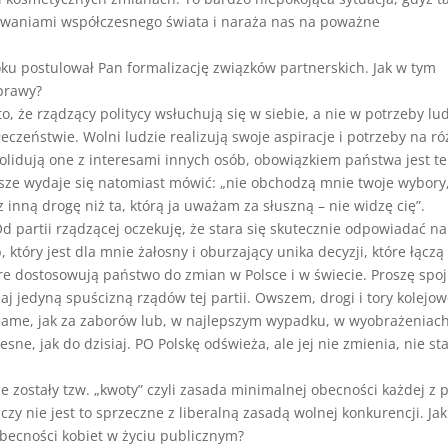
zwaniami współczesnego świata i naraża nas na poważne
u postulował Pan formalizację związków partnerskich. Jak w tym
sprawy?
 że rządzący politycy wsłuchują się w siebie, a nie w potrzeby lud
zeństwie. Wolni ludzie realizują swoje aspiracje i potrzeby na r
e kolidują one z interesami innych osób, obowiązkiem państwa jest te
Nasze wydaje się natomiast mówić: „nie obchodzą mnie twoje wybory,
 inną drogę niż ta, którą ja uważam za słuszną – nie widzę cię”.
 partii rządzącej oczekuję, że stara się skutecznie odpowiadać na
 który jest dla mnie żałosny i oburzający unika decyzji, które łączą 
re dostosowują państwo do zmian w Polsce i w świecie. Proszę spoj
j jedyną spuścizną rządów tej partii. Owszem, drogi i tory kolejo
e same, jak za zaborów lub, w najlepszym wypadku, w wyobrażeniac
e, jak do dzisiaj. PO Polskę odświeża, ale jej nie zmienia, nie st
zostały tzw. „kwoty” czyli zasada minimalnej obecności każdej z p
czy nie jest to sprzeczne z liberalną zasadą wolnej konkurencji. Jak
ecności kobiet w życiu publicznym?