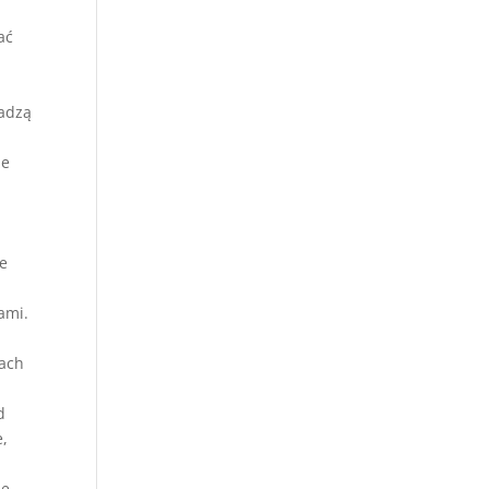
ać
wadzą
ze
le
ami.
iach
d
e,
je