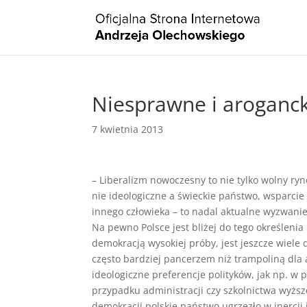
Niesprawne i aroganck
7 kwietnia 2013
– Liberalizm nowoczesny to nie tylko wolny ry
nie ideologiczne a świeckie państwo, wsparcie d
innego człowieka – to nadal aktualne wyzwani
Na pewno Polsce jest bliżej do tego określenia 
demokracją wysokiej próby, jest jeszcze wiele 
często bardziej pancerzem niż trampoliną dla a
ideologiczne preferencje polityków, jak np. w
przypadku administracji czy szkolnictwa wyżs
demokracji polskie państwo ugrzęzło w inercji