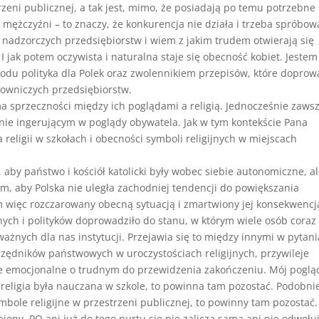
trzeni publicznej, a tak jest, mimo, że posiadają po temu potrzebne
iż mężczyźni – to znaczy, że konkurencja nie działa i trzeba spróbow
 nadzorczych przedsiębiorstw i wiem z jakim trudem otwierają się
I jak potem oczywista i naturalna staje się obecność kobiet. Jestem
du polityka dla Polek oraz zwolennikiem przepisów, które dopro
rowniczych przedsiębiorstw.
 ma sprzeczności między ich poglądami a religią. Jednocześnie zaws
 nie ingerującym w poglądy obywatela. Jak w tym kontekście Pana
religii w szkołach i obecności symboli religijnych w miejscach
, aby państwo i kościół katolicki były wobec siebie autonomiczne, a
łem, aby Polska nie uległa zachodniej tendencji do powiększania
 więc rozczarowany obecną sytuacją i zmartwiony jej konsekwencj
ch i polityków doprowadziło do stanu, w którym wiele osób coraz
ażnych dla nas instytucji. Przejawia się to między innymi w pytan
urzędników państwowych w uroczystościach religijnych, przywileje
sze emocjonalne o trudnym do przewidzenia zakończeniu. Mój poglą
by religia była nauczana w szkole, to powinna tam pozostać. Podobni
ymbole religijne w przestrzeni publicznej, to powinny tam pozostać.
abiony. PO ani już do tego nurtu się nie zalicza sama ani nie odwołu