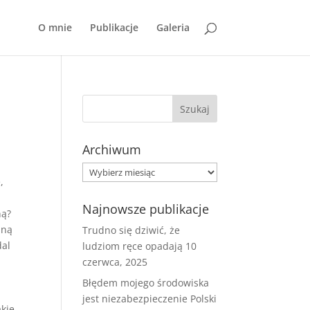
O mnie
Publikacje
Galeria
Archiwum
Archiwum
,
Najnowsze publikacje
ną?
lną
Trudno się dziwić, że
dal
ludziom ręce opadają
10
czerwca, 2025
Błędem mojego środowiska
jest niezabezpieczenie Polski
akie