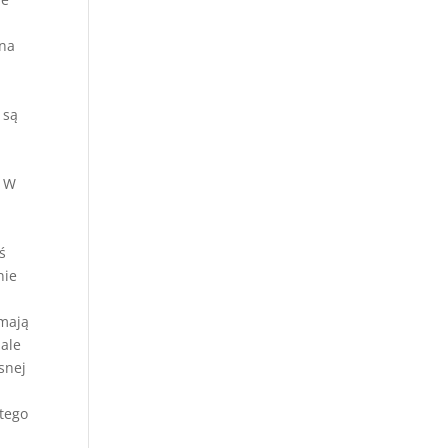
ana
 są
. W
ś
nie
 mają
 ale
snej
 tego