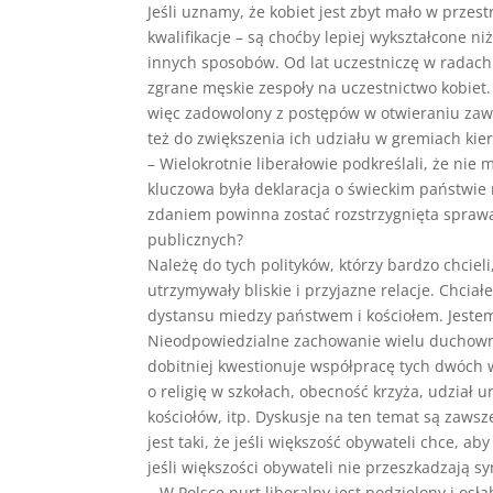
Jeśli uznamy, że kobiet jest zbyt mało w przes
kwalifikacje – są choćby lepiej wykształcone n
innych sposobów. Od lat uczestniczę w radach
zgrane męskie zespoły na uczestnictwo kobiet. 
więc zadowolony z postępów w otwieraniu zawo
też do zwiększenia ich udziału w gremiach kie
– Wielokrotnie liberałowie podkreślali, że nie
kluczowa była deklaracja o świeckim państwie
zdaniem powinna zostać rozstrzygnięta sprawa 
publicznych?
Należę do tych polityków, którzy bardzo chcieli
utrzymywały bliskie i przyjazne relacje. Chcia
dystansu miedzy państwem i kościołem. Jestem
Nieodpowiedzialne zachowanie wielu duchowny
dobitniej kwestionuje współpracę tych dwóch w
o religię w szkołach, obecność krzyża, udział 
kościołów, itp. Dyskusje na ten temat są zaw
jest taki, że jeśli większość obywateli chce, a
jeśli większości obywateli nie przeszkadzają s
– W Polsce nurt liberalny jest podzielony i osł