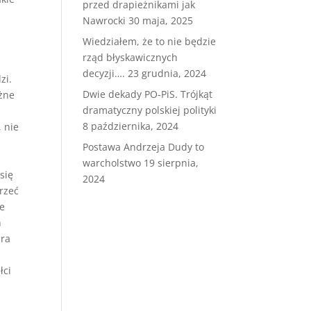
przed drapieżnikami jak
Nawrocki
30 maja, 2025
Wiedziałem, że to nie będzie
rząd błyskawicznych
decyzji….
23 grudnia, 2024
zi.
Dwie dekady PO-PiS. Trójkąt
óżne
dramatyczny polskiej polityki
8 października, 2024
 nie
Postawa Andrzeja Dudy to
warcholstwo
19 sierpnia,
się
2024
rzeć
we
h
ara
łci