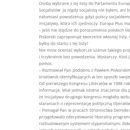
Osoby wybrane z tej listy do Parlamentu Europe
Socjalistów. Ja nigdy socjalistą nie byłem, ani 
natomiast powodzenia, gdyż polscy socjaldemokr
inicjatywy, która ich zjednoczy. Europa Plus ma
– Jeśli nie dojdzie do porozumienia polskich l
Piskorski zaproponuje tworzenie własnej listy.
byłby do startu z tej listy?
Nie mnie oceniać wyborcze szanse takiego proj
i trzykrotnie bez powodzenia. Wystarczy. Ktoś 
pomoc.
– Rozmawiał Pan podobno z Pawłem Piskorskim 
środowisk identyfikujących w ten sposób swoje 
Od pierwszego Kongresu Liberałów w 1988 roku
informacje. Miał jednak istotne znaczenie dla 
że inicjatywa drugiego kongresu mogłaby wzb
staraniach o reprezentację polityczną liberałó
– Pomagał Pan w pracach Stronnictwa Demokra
przygotowało zdecydowanie liberalny program 
rozbudowanym systemem stypendialnym, dokoń