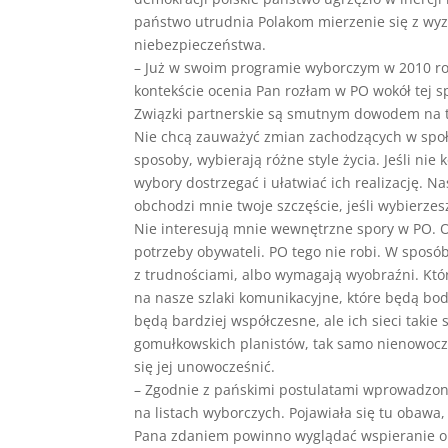
państwo utrudnia Polakom mierzenie się z wy
niebezpieczeństwa.
– Już w swoim programie wyborczym w 2010 rok
kontekście ocenia Pan rozłam w PO wokół tej 
Związki partnerskie są smutnym dowodem na to,
Nie chcą zauważyć zmian zachodzących w społec
sposoby, wybierają różne style życia. Jeśli ni
wybory dostrzegać i ułatwiać ich realizację. 
obchodzi mnie twoje szczęście, jeśli wybierzesz
Nie interesują mnie wewnętrzne spory w PO. Od
potrzeby obywateli. PO tego nie robi. W sposób,
z trudnościami, albo wymagają wyobraźni. Któ
na nasze szlaki komunikacyjne, które będą boda
będą bardziej współczesne, ale ich sieci taki
gomułkowskich planistów, tak samo nienowoczesn
się jej unowocześnić.
– Zgodnie z pańskimi postulatami wprowadzone 
na listach wyborczych. Pojawiała się tu obawa, 
Pana zdaniem powinno wyglądać wspieranie ob