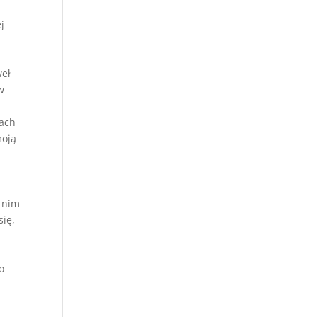
j
weł
w
rach
moją
o nim
się,
o