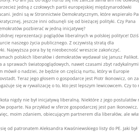
 przecież jedną z czołowych partii europejskiej międzynarodówki
zucani. Jedni są w Stronnictwie Demokratycznym, które wspierało P
atycznej, jeszcze inni odsunęli się od bieżącej polityki. Czy Pana
demokratów pozbierać w jedną inicjatywę?
lidnej reprezentacji poglądów liberalnych w polskiej polityce! Dziś
cie naszego życia publicznego. Z oczywistą stratą dla
tyki. Najwyższa pora by tę nieobecność wreszcie zakończyć.
mach polskich liberałów i demokratów wydawał się Janusz Palikot
a a sprawach światopoglądowych, nawet czasami zbyt radykalnymi
m mówił o nadziei, że będzie on częścią nurtu, który w Europie
vstadt. Teraz jego głosem o gospodarce jest Piotr Ikonowicz, on za
ażuje się w rywalizację o to, kto jest lepszym lewicowcem. Czy to 
ota nigdy nie był inicjatywą liberalną. Niektóre z jego postulatów
łów poparte. Na przykład w sferze gospodarczej jest pan Ikonowicz,
 więc, moim zdaniem, obiecującym partnerem dla liberałów, ale wła
j się od patronatem Aleksandra Kwaśniewskiego listy do PE. Jaki był