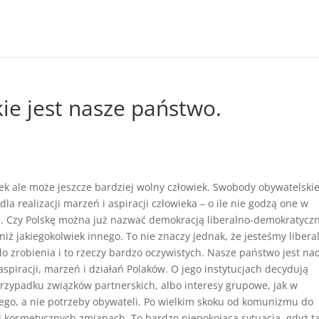
ie jest nasze państwo.
nek ale może jeszcze bardziej wolny człowiek. Swobody obywatelskie
la realizacji marzeń i aspiracji człowieka – o ile nie godzą one w
e. Czy Polskę można już nazwać demokracją liberalno-demokratycz
niż jakiegokolwiek innego. To nie znaczy jednak, że jesteśmy libera
do zrobienia i to rzeczy bardzo oczywistych. Nasze państwo jest na
spiracji, marzeń i działań Polaków. O jego instytucjach decydują
 przypadku związków partnerskich, albo interesy grupowe, jak w
zego, a nie potrzeby obywateli. Po wielkim skoku od komunizmu do
 i kosmetycznych zmianach. To bardzo niepokojąca sytuacja, gdyż t