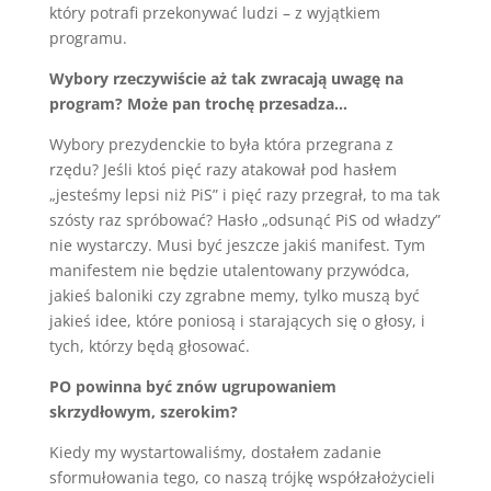
który potrafi przekonywać ludzi – z wyjątkiem
programu.
Wybory rzeczywiście aż tak zwracają uwagę na
program? Może pan trochę przesadza…
Wybory prezydenckie to była która przegrana z
rzędu? Jeśli ktoś pięć razy atakował pod hasłem
„jesteśmy lepsi niż PiS” i pięć razy przegrał, to ma tak
szósty raz spróbować? Hasło „odsunąć PiS od władzy”
nie wystarczy. Musi być jeszcze jakiś manifest. Tym
manifestem nie będzie utalentowany przywódca,
jakieś baloniki czy zgrabne memy, tylko muszą być
jakieś idee, które poniosą i starających się o głosy, i
tych, którzy będą głosować.
PO powinna być znów ugrupowaniem
skrzydłowym, szerokim?
Kiedy my wystartowaliśmy, dostałem zadanie
sformułowania tego, co naszą trójkę współzałożycieli