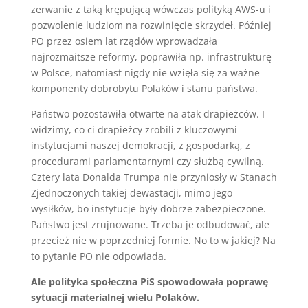
zerwanie z taką krępującą wówczas polityką AWS-u i
pozwolenie ludziom na rozwinięcie skrzydeł. Później
PO przez osiem lat rządów wprowadzała
najrozmaitsze reformy, poprawiła np. infrastrukturę
w Polsce, natomiast nigdy nie wzięła się za ważne
komponenty dobrobytu Polaków i stanu państwa.
Państwo pozostawiła otwarte na atak drapieżców. I
widzimy, co ci drapieżcy zrobili z kluczowymi
instytucjami naszej demokracji, z gospodarką, z
procedurami parlamentarnymi czy służbą cywilną.
Cztery lata Donalda Trumpa nie przyniosły w Stanach
Zjednoczonych takiej dewastacji, mimo jego
wysiłków, bo instytucje były dobrze zabezpieczone.
Państwo jest zrujnowane. Trzeba je odbudować, ale
przecież nie w poprzedniej formie. No to w jakiej? Na
to pytanie PO nie odpowiada.
Ale polityka społeczna PiS spowodowała poprawę
sytuacji materialnej wielu Polaków.