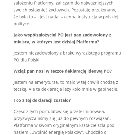
założeniu Platformy, zaliczam do najważniejszych
swoich osiągnięć życiowych. Pozostaję przekonany,
że była to – i jest nadal – cenna instytucja w polskiej
polityce.
Jako współzałożyciel PO jest pan zadowolony z
miejsca, w którym jest dzisiaj Platforma?
Jestem niezadowolony z braku wyrazistego programu
PO dla Polski.
Wciąż pan nosi w teczce deklarację ideową PO?
Jestem na emeryturze, to mało w tej chwili chodzę z
teczką. Ale ta deklaracja leży koło mnie w gabinecie.
I co z tej deklaracji zostało?
Część z tych postulatów się przeterminowała,
przyzwyczailiśmy się już do pewnych rozwiązań.
Platforma w swoim oryginalnym kształcie szła pod
hasłem „Uwolnić energię Polaków”. Chodziło o