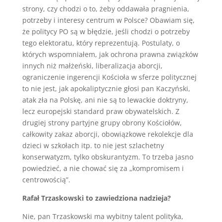
strony, czy chodzi o to, żeby oddawała pragnienia,
potrzeby i interesy centrum w Polsce? Obawiam się,
że politycy PO są w błędzie, jeśli chodzi o potrzeby
tego elektoratu, który reprezentują. Postulaty, o
których wspomniałem, jak ochrona prawna związków
innych niż małżeński, liberalizacja aborcji,
ograniczenie ingerencji Kościoła w sferze politycznej
to nie jest, jak apokaliptycznie głosi pan Kaczyński,
atak zła na Polskę, ani nie są to lewackie doktryny,
lecz europejski standard praw obywatelskich. Z
drugiej strony partyjne grupy obrony Kościołów,
całkowity zakaz aborcji, obowiązkowe rekolekcje dla
dzieci w szkołach itp. to nie jest szlachetny
konserwatyzm, tylko obskurantyzm. To trzeba jasno
powiedzieć, a nie chować się za „kompromisem i
centrowością”.
Rafał Trzaskowski to zawiedziona nadzieja?
Nie, pan Trzaskowski ma wybitny talent polityka,