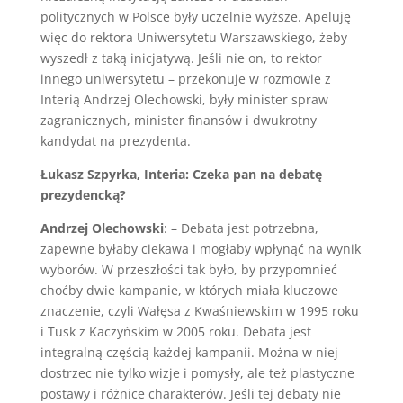
politycznych w Polsce były uczelnie wyższe. Apeluję
więc do rektora Uniwersytetu Warszawskiego, żeby
wyszedł z taką inicjatywą. Jeśli nie on, to rektor
innego uniwersytetu – przekonuje w rozmowie z
Interią Andrzej Olechowski, były minister spraw
zagranicznych, minister finansów i dwukrotny
kandydat na prezydenta.
Łukasz Szpyrka, Interia: Czeka pan na debatę
prezydencką?
Andrzej Olechowski
: – Debata jest potrzebna,
zapewne byłaby ciekawa i mogłaby wpłynąć na wynik
wyborów. W przeszłości tak było, by przypomnieć
choćby dwie kampanie, w których miała kluczowe
znaczenie, czyli Wałęsa z Kwaśniewskim w 1995 roku
i Tusk z Kaczyńskim w 2005 roku. Debata jest
integralną częścią każdej kampanii. Można w niej
dostrzec nie tylko wizje i pomysły, ale też plastyczne
postawy i różnice charakterów. Jeśli tej debaty nie