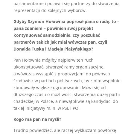
parlamentarne i pojawili się partnerzy do stworzenia
reprezentacji do kolejnych wyborów.
Gdyby Szymon Hołownia poprosił pana o radę, to –
pana zdaniem – powinien swój projekt
kontynuować samodzielnie, czy poszukać
partnerów takich jak miał wówczas pan, czyli
Donalda Tuska i Macieja Płażyńskiego?
Pan Hołownia mógłby najpierw ten ruch
ukonstytuować, stworzyć ramy organizacyjne,
a wówczas wystąpić z propozycjami do pewnych
środowisk w partiach politycznych, by z nim wspólnie
zbudowały większe ugrupowanie. Mówi się od
dłuższego czasu o możliwości stworzenia dużej partii
chadeckiej w Polsce, a niewątpliwie są kandydaci do
takiej inicjatywy m.in. w PSL i PO.
Kogo ma pan na myśli?
Trudno powiedzieć, ale raczej wykluczam powtórkę