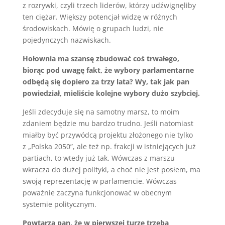
z rozrywki, czyli trzech liderów, którzy udźwignęliby
ten ciężar. Większy potencjał widzę w różnych
środowiskach. Mówię o grupach ludzi, nie
pojedynczych nazwiskach.
Hołownia ma szansę zbudować coś trwałego,
biorąc pod uwagę fakt, że wybory parlamentarne
odbędą się dopiero za trzy lata? Wy, tak jak pan
powiedział, mieliście kolejne wybory dużo szybciej.
Jeśli zdecyduje się na samotny marsz, to moim
zdaniem będzie mu bardzo trudno. Jeśli natomiast
miałby być przywódcą projektu złożonego nie tylko
z „Polska 2050”, ale też np. frakcji w istniejących już
partiach, to wtedy już tak. Wówczas z marszu
wkracza do dużej polityki, a choć nie jest posłem, ma
swoją reprezentację w parlamencie. Wówczas
poważnie zaczyna funkcjonować w obecnym
systemie politycznym.
Powtarza pan, że w pierwszej turze trzeba