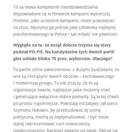
To są słowa kompletnie nieodpowiedzialne.
Wypowiadane są w ferworze kampanii wyborczej.
Premier, jako uczestnik kampanii, może powiedzieć
co chce. Słyszymy go jednak jako człowieka najlepiej
poinformowanego w Polsce i tak mówić nie powinien.
Wygląda na to, że wciąż dobrze trzyma się stary
podział PO-PiS. Na kandydatów tych dwóch partii
głos oddało blisko 75 proc. wyborców. Dlaczego?
To partie silnie zakorzenione, z dużymi budżetami, to
one są chorążymi dwóch obozów – zachowawczego
i modernizacyjnego. To nie znaczy, że to są
organizacje zwarte, najlepsze jakie możemy mieć
i generujące wyłącznie dobre pomysły. Są w tej chwili
po prostu najsilniejsze. Powstają inicjatywy, jak pana
Szymona Hołowni, by przebudować tę scenę
polityczną, trochę ją zoptymalizować. I być może
lepiej reprezentować nurt nowoczesny,
modernizacyjny, bardziej otwarty na świat. Patrzę na