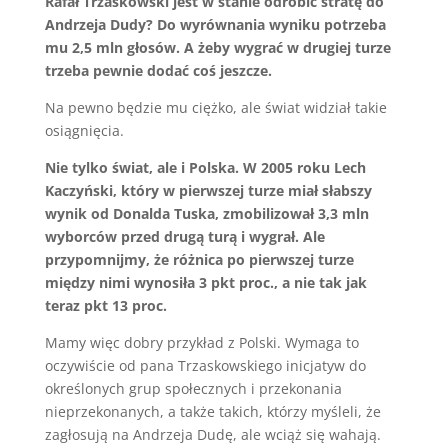
Rafał Trzaskowski jest w stanie odrobić stratę do
Andrzeja Dudy? Do wyrównania wyniku potrzeba
mu 2,5 mln głosów. A żeby wygrać w drugiej turze
trzeba pewnie dodać coś jeszcze.
Na pewno będzie mu ciężko, ale świat widział takie
osiągnięcia.
Nie tylko świat, ale i Polska. W 2005 roku Lech
Kaczyński, który w pierwszej turze miał słabszy
wynik od Donalda Tuska, zmobilizował 3,3 mln
wyborców przed drugą turą i wygrał. Ale
przypomnijmy, że różnica po pierwszej turze
między nimi wynosiła 3 pkt proc., a nie tak jak
teraz pkt 13 proc.
Mamy więc dobry przykład z Polski. Wymaga to
oczywiście od pana Trzaskowskiego inicjatyw do
określonych grup społecznych i przekonania
nieprzekonanych, a także takich, którzy myśleli, że
zagłosują na Andrzeja Dudę, ale wciąż się wahają.