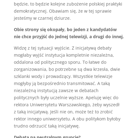
będzie, to będzie kolejne zubożenie polskiej praktyki
demokratycznej. Obawiam się, że w tej sprawie
jesteśmy w czarnej dziurze.
Obie strony się okopały, bo jeden z kandydatów
nie chce przyjść do jednej telewizji, a drugi do innej.
Widzę z tej sytuacji wyjście. Z inicjatywą debaty
mogłaby wyjść instytucja kompletnie niezależna,
oddalona od politycznego sporu. To łatwe do
zorganizowania, bo potrzebne są dwa krzesła, dwie
szklanki wody i prowadzący. Wszystkie telewizje
mogłyby ją bezpośrednio transmitować. A taką
niezależną instytucją zawsze w debatach
politycznych były uczelnie wyższe. Apeluję więc do
rektora Uniwersytetu Warszawskiego, żeby wyszedł
z taką inicjatywą. Jeśli nie on, może też to zrobić
rektor innego uniwersytetu. A obu politykom byłoby
trudno odrzucić taką inicjatywę.
Debata na neutralnym gruncie?