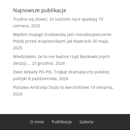
Najnowsze publikacje
Trudno się dziwić, że ludziom ręce opadają
10
czerwca, 2025
Błędem mojego środowiska jest niezabezpieczenie
Polski przed drapieżnikami jak Nawrocki
30 maja,
2025
Wiedziałem, że to nie będzie rząd błyskawicznych
decyzji….
23 grudnia, 2024
Dwie dekady PO-PiS. Trójkąt dramatyczny polskiej
polityki
8 października, 2024
Postawa Andrzeja Dudy to warcholstwo
19 sierpnia,
2024
O mnie
Publikacje
Galeria