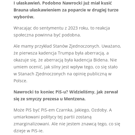
I ułaskawień. Podobno Nawrocki już miał kusić
Brauna ułaskawieniem za poparcie w drugiej turze
wyborów.
Wracając do sentymentu z 2023 roku, to reakcja
społeczna powinna być podobna.
Ale mamy przykład Stanów Zjednoczonych. Uważano,
że pierwsza kadencja Trumpa była aberracją, a
okazuje się, że aberracją była kadencja Bidena. Nie
umiem ocenić, jak silny jest wpływ tego, co się stało
w Stanach Zjednoczonych na opinię publiczną w
Polsce.
Nawrocki to koniec PiS-u? Widzieliśmy, jak zerwał
się ze smyczy prezesa u Mentzena.
Może PiS być PiS-em Czarnka, Jakiego, Ozdoby. A
umiarkowani politycy tej partii zostaną
zmarginalizowani. Ale nie jestem znawcą tego, co się
dzieje w PiS-ie.