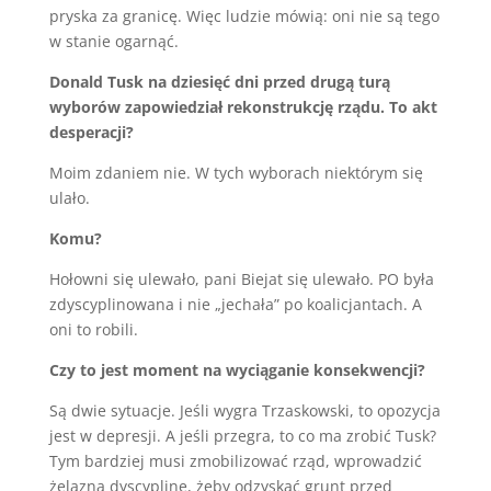
pryska za granicę. Więc ludzie mówią: oni nie są tego
w stanie ogarnąć.
Donald Tusk na dziesięć dni przed drugą turą
wyborów zapowiedział rekonstrukcję rządu. To akt
desperacji?
Moim zdaniem nie. W tych wyborach niektórym się
ulało.
Komu?
Hołowni się ulewało, pani Biejat się ulewało. PO była
zdyscyplinowana i nie „jechała” po koalicjantach. A
oni to robili.
Czy to jest moment na wyciąganie konsekwencji?
Są dwie sytuacje. Jeśli wygra Trzaskowski, to opozycja
jest w depresji. A jeśli przegra, to co ma zrobić Tusk?
Tym bardziej musi zmobilizować rząd, wprowadzić
żelazną dyscyplinę, żeby odzyskać grunt przed