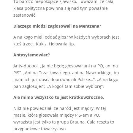
To bardzo niepokojące zjawisko. I uważam, że cała
klasa polityczna powinna się nad tym poważnie
zastanowić.
Dlaczego młodzi zagłosowali na Mentzena?
A na kogo mieli oddać głos? W każdych wyborach jest
ktoś trzeci, Kukiz, Hołownia itp.
Antysytemowiec?
Anty-duopol. „Ja nie będę głosował ani na PO, ani na
PiS”, „Ani na Trzaskowskiego, ani na Nawrockiego, bo
mam ich już dość, doprowadzili Polskę…”. „A na kogo
pan zagłosuje?”; „A kogoś tam sobie wybiorę”.
Ale mimo wszystko to jest krótkowzroczne.
Nikt nie powiedział, że naród jest mądry. W tej
masie, która głosowała między PiS-em a PO,
wyrazista jest tylko ta grupa Brauna. Cała reszta to
przypadkowe towarzystwo.