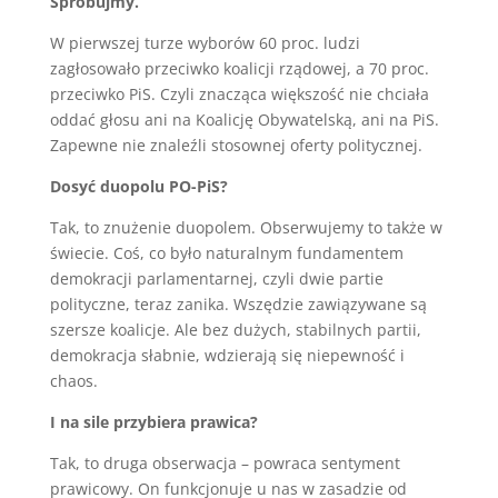
Spróbujmy.
W pierwszej turze wyborów 60 proc. ludzi
zagłosowało przeciwko koalicji rządowej, a 70 proc.
przeciwko PiS. Czyli znacząca większość nie chciała
oddać głosu ani na Koalicję Obywatelską, ani na PiS.
Zapewne nie znaleźli stosownej oferty politycznej.
Dosyć duopolu PO-PiS?
Tak, to znużenie duopolem. Obserwujemy to także w
świecie. Coś, co było naturalnym fundamentem
demokracji parlamentarnej, czyli dwie partie
polityczne, teraz zanika. Wszędzie zawiązywane są
szersze koalicje. Ale bez dużych, stabilnych partii,
demokracja słabnie, wdzierają się niepewność i
chaos.
I na sile przybiera prawica?
Tak, to druga obserwacja – powraca sentyment
prawicowy. On funkcjonuje u nas w zasadzie od