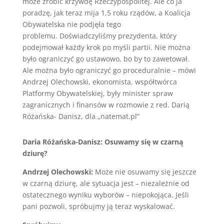
może zrobić krzywdę Rzeczypospolitej. Ale co ja
poradzę, jak teraz mija 1,5 roku rządów, a Koalicja
Obywatelska nie podjęła tego
problemu. Doświadczyliśmy prezydenta, który
podejmował każdy krok po myśli partii. Nie można
było ograniczyć go ustawowo, bo by to zawetował.
Ale można było ograniczyć go proceduralnie – mówi
Andrzej Olechowski, ekonomista, współtwórca
Platformy Obywatelskiej, były minister spraw
zagranicznych i finansów w rozmowie z red. Darią
Różańska- Danisz, dla „natemat.pl”
Daria Różańska-Danisz: Osuwamy się w czarną
dziurę?
Andrzej Olechowski:
Może nie osuwamy się jeszcze
w czarną dziurę, ale sytuacja jest – niezależnie od
ostatecznego wyniku wyborów – niepokojąca. Jeśli
pani pozwoli, spróbujmy ją teraz wyskalować.