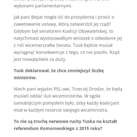
wyborami parlamentarnymi.
Jak pani Biejat mogła iść do prezydenta i prosić o
zawetowanie ustawy, którą zatwierdził jej rząd?
Gdybym był senatorem Koalicji Obywatelskiej, to
natychmiast wystosowałbym wniosek o odwołanie jej
z roli wicemarszałka Senatu. Tusk będzie musiał
wyciągnąć konsekwencje z tego, co nie poszło. Rząd
jest niewątpliwie za duży.
Tusk deklarował, że chce zmniejszyć liczbę
ministrów.
Niech pani wyjaśni PSL-owi, Trzeciej Drodze, że będą
musieli oddać iluś wiceministrów. W ogóle
samobójczym pomysłem było, żeby każdy koalicjant
miał w każdym resorcie swojego wiceministra.
To nie są trochę nerwowe ruchy Tuska na kształt
referendum Komorowskiego z 2015 roku?