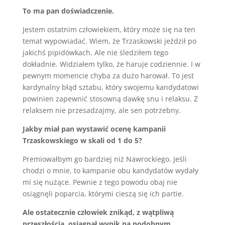
To ma pan doświadczenie.
Jestem ostatnim człowiekiem, który może się na ten
temat wypowiadać. Wiem, że Trzaskowski jeździł po
jakichś pipidówkach. Ale nie śledziłem tego
dokładnie. Widziałem tylko, że haruje codziennie. I w
pewnym momencie chyba za dużo harował. To jest
kardynalny błąd sztabu, który swojemu kandydatowi
powinien zapewnić stosowną dawkę snu i relaksu. Z
relaksem nie przesadzajmy, ale sen potrzebny.
Jakby miał pan wystawić ocenę kampanii
Trzaskowskiego w skali od 1 do 5?
Premiowałbym go bardziej niż Nawrockiego. Jeśli
chodzi o mnie, to kampanie obu kandydatów wydały
mi się nużące. Pewnie z tego powodu obaj nie
osiągnęli poparcia, którymi cieszą się ich partie.
Ale ostatecznie człowiek znikąd, z wątpliwą
przeszłością, osiągnął wynik na podobnym