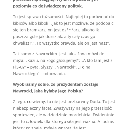
poziomie co doświadczony polityk.
To jest sprawa tożsamości. Najlepiej to porównać do
kibiców albo kiboli. „Jak to jest możliwe, że podoba ci
się ten bramkarz, on jest dz***arz, alkoholik,
puszcza gole jak durszlak, a ty cały czas go
chwalisz?”; „To wszystko prawda, ale on jest nasz”.
Tak samo z Nawrockim. Jest tak – żona mówi do
męża: „Kaziu, na kogo głosujemy?”; „A kto tam jest z
PiS-u?” – pyta. Słyszy: „Nawrocki”. „To na
Nawrockiego” – odpowiada.
Wyobraźmy sobie, że prezydentem zostaje
Nawrocki, jaka byłaby jego Polska?
Z tego, co wiemy, to nie jest bezbarwny Duda. To jest
niebezpieczny facet. Zważywszy na jego przeszłość:
sportowiec, ale w dziedzinie mordobicia. Ewidentnie
jest to człowiek, dla którego siła jest ważna. A ludzie,
którzy go znają, mówią wprost, że jest