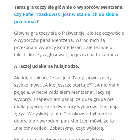
Teraz gra toczy się głównie o wyborców Mentzena.
Czy Rafał Trzaskowski jest w stanie ich do siebie
przekonać
?
Główna gra toczy się o frekwencję, ale też oczywiście
o wyborców pana Mentzena. Wśród nich są
przekonani wyborcy Konfederacji, ale też wielu
takich, którzy zagłosowali, bo jeździ na hulajnodze.
A raczej ucieka na hulajnodze.
Ale idę o zakład, że tak jest. Fajny, nowoczesny,
szybko mówi. „A kto jeszcze startuje?”; „A nie mam
pojęcia, w necie widziałem Mentzena”.Tacy są
wyborcy. I zapewniam panią, że duża grupa nie
miała pojęcia, że są dwie tury wyborów. Dziś mają
zgryz. W dyskusji z nim Trzaskowski był bardzo
dobry, a o Nawrockim pan Mentzen mówi, że to
„nielotny osiłek”. Zobaczymy, kogo wybiorą.
Kiedy mamy frekwencję na poziomie 50 proc., to