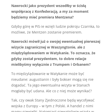
Nawrocki jako prezydent wszedłby w ścisłą
współpracę z Konfederacją, a my za moment
będziemy mieć premiera Mentzena?
Gdyby górę w PiS-ie wzięli ludzie pokroju Czarnka, to
możliwe, że Mentzen zostanie premierem.
Nawrocki mówił już o swojej ewentualnej pierwszej
wizycie zagranicznej w Waszyngtonie, ale z
międzylądowaniem w Watykanie. To oznacza, że
gdyby został prezydentem, to dobre relacje
mielibyśmy wyłącznie z Trumpem i Orbanem?
To międzylądowanie w Watykanie może być
nieudane: augustianin i były bokser mogą się nie
dogadać. Ta jego ewentualna wizyta w Stanach
mogłaby być udana. Ale co z niej może wynikać?
Tak, czy owak Stany Zjednoczone będą wycofywać
wojska z Europy – w tym z Polski. A handel z nimi
mamy niewielki. Natomiast niewątpliwie wizyta w