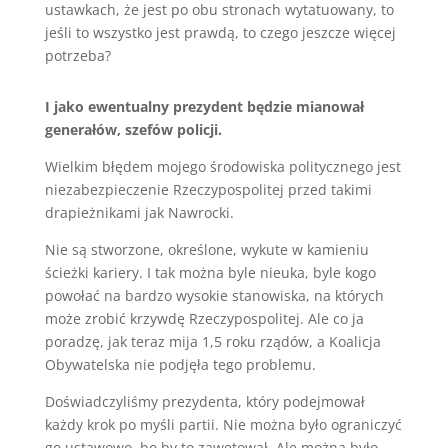
ustawkach, że jest po obu stronach wytatuowany, to
jeśli to wszystko jest prawdą, to czego jeszcze więcej
potrzeba?
I jako ewentualny prezydent będzie mianował
generałów, szefów policji.
Wielkim błędem mojego środowiska politycznego jest
niezabezpieczenie Rzeczypospolitej przed takimi
drapieżnikami jak Nawrocki.
Nie są stworzone, określone, wykute w kamieniu
ścieżki kariery. I tak można byle nieuka, byle kogo
powołać na bardzo wysokie stanowiska, na których
może zrobić krzywdę Rzeczypospolitej. Ale co ja
poradzę, jak teraz mija 1,5 roku rządów, a Koalicja
Obywatelska nie podjęła tego problemu.
Doświadczyliśmy prezydenta, który podejmował
każdy krok po myśli partii. Nie można było ograniczyć
go ustawowo, bo by to zawetował. Ale można było