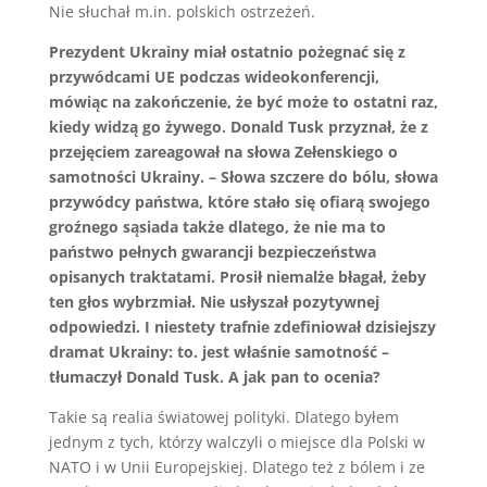
Nie słuchał m.in. polskich ostrzeżeń.
Prezydent Ukrainy miał ostatnio pożegnać się z
przywódcami UE podczas wideokonferencji,
mówiąc na zakończenie, że być może to ostatni raz,
kiedy widzą go żywego. Donald Tusk przyznał, że z
przejęciem zareagował na słowa Zełenskiego o
samotności Ukrainy. – Słowa szczere do bólu, słowa
przywódcy państwa, które stało się ofiarą swojego
groźnego sąsiada także dlatego, że nie ma to
państwo pełnych gwarancji bezpieczeństwa
opisanych traktatami. Prosił niemalże błagał, żeby
ten głos wybrzmiał. Nie usłyszał pozytywnej
odpowiedzi. I niestety trafnie zdefiniował dzisiejszy
dramat Ukrainy: to. jest właśnie samotność –
tłumaczył Donald Tusk. A jak pan to ocenia?
Takie są realia światowej polityki. Dlatego byłem
jednym z tych, którzy walczyli o miejsce dla Polski w
NATO i w Unii Europejskiej. Dlatego też z bólem i ze