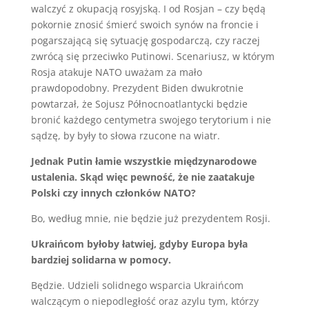
walczyć z okupacją rosyjską. I od Rosjan – czy będą
pokornie znosić śmierć swoich synów na froncie i
pogarszającą się sytuację gospodarczą, czy raczej
zwrócą się przeciwko Putinowi. Scenariusz, w którym
Rosja atakuje NATO uważam za mało
prawdopodobny. Prezydent Biden dwukrotnie
powtarzał, że Sojusz Północnoatlantycki będzie
bronić każdego centymetra swojego terytorium i nie
sądzę, by były to słowa rzucone na wiatr.
Jednak Putin łamie wszystkie międzynarodowe
ustalenia. Skąd więc pewność, że nie zaatakuje
Polski czy innych członków NATO?
Bo, według mnie, nie będzie już prezydentem Rosji.
Ukraińcom byłoby łatwiej, gdyby Europa była
bardziej solidarna w pomocy.
Będzie. Udzieli solidnego wsparcia Ukraińcom
walczącym o niepodległość oraz azylu tym, którzy