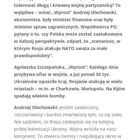
tolerować długą i krwawą wojnę partyzancką? To
wątpliwe – mówi „Wprost” Andrzej Olechowski,
ekonomista, były minister finansów oraz były
minister spraw zagranicznych. Współtwórca PO,
pytany o to, czy Polska może zostać zaatakowana
w dalszej perspektywie, odparł, że „scenariusz, w
którym Rosja atakuje NATO uważa za mało
prawdopodobny”.
Agnieszka Szczepańska, „Wprost”: Każdego dnia
przybywa ofiar w wojnie, a już ponad 50 tys.
Ukraińców opuściło kraj. Rosjanie atakują w wielu
miastach – m.in. w Charkowie, Mariupolu. Na Kijów
spadają właśnie bomby.
Andrzej Olechowski:
Jestem zaskoczony,
rozczarowany i bardzo zmartwiony tym, co się stało.
Nie sądziłem, że Rosja zdobędzie się na kolejną
próbę kolonizacji Ukrainy. Wojna wróciła na nasz
kontynent. To otwiera ciemny i niepokojący okres w