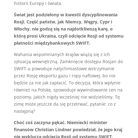
historii Europy i świata.
Świat jest podzielony w kwestii dyscyplinowania
Rosji. Część państw, jak Niemcy, Węgry, Cypr i
Włochy, nie godzą się na najdotkliwszą karę, o
którą prosi Ukraina, czyli odcięcie Rosji od systemu
płatności międzybankowych SWIFT.
Wahania wspomnianych krajów wiążą się z ich
sytuacją wewnętrzną. Zamknięcie dostępu Rosjan do
SWIFT-u powoduje natychmiastowe wstrzymanie
przez Rosję eksportu gazu i ropy naftowej, bo nie
będzie za nie jak zapłacić. To decyzja, która wpłynie
również na Polskę, spowoduje wywindowanie cen na
poziomy, jakich nigdy wcześniej nie widzieliśmy. Tę
zimę może jeszcze da się przetrwać, pytanie: co z
następną?
Choć coś zaczyna pękać. Niemiecki minister
finansów Christian Lindner powiedział, że jego kraj
nie wyklucza odcięcia Rosji od systemu SWIFT.