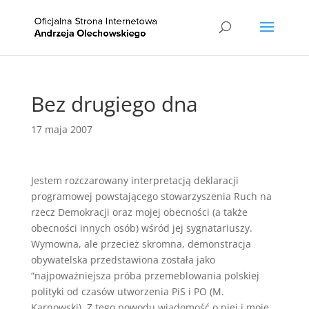
Bez drugiego dna
17 maja 2007
Jestem rozczarowany interpretacją deklaracji
programowej powstającego stowarzyszenia Ruch na
rzecz Demokracji oraz mojej obecności (a także
obecności innych osób) wśród jej sygnatariuszy.
Wymowna, ale przecież skromna, demonstracja
obywatelska przedstawiona została jako
“najpoważniejsza próba przemeblowania polskiej
polityki od czasów utworzenia PiS i PO (M.
Karnowski). Z tego powodu wiadomość o niej i moje