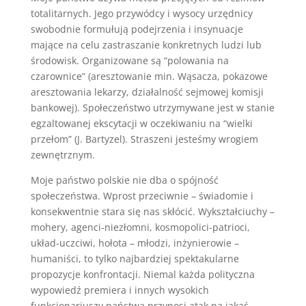
totalitarnych. Jego przywódcy i wysocy urzędnicy
swobodnie formułują podejrzenia i insynuacje
mające na celu zastraszanie konkretnych ludzi lub
środowisk. Organizowane są “polowania na
czarownice” (aresztowanie min. Wąsacza, pokazowe
aresztowania lekarzy, działalność sejmowej komisji
bankowej). Społeczeństwo utrzymywane jest w stanie
egzaltowanej ekscytacji w oczekiwaniu na “wielki
przełom” (J. Bartyzel). Straszeni jesteśmy wrogiem
zewnętrznym.
Moje państwo polskie nie dba o spójność
społeczeństwa. Wprost przeciwnie – świadomie i
konsekwentnie stara się nas skłócić. Wykształciuchy –
mohery, agenci-niezłomni, kosmopolici-patrioci,
układ-uczciwi, hołota – młodzi, inżynierowie –
humaniści, to tylko najbardziej spektakularne
propozycje konfrontacji. Niemal każda polityczna
wypowiedź premiera i innych wysokich
funkcjonariuszy państwa przynosi atak na jakąś