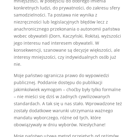
mniejszości, w podejściu do dobrego imienia
konkretnych ludzi, do prywatności, do zakresu sfery
samodzielności. Ta postawa nie wynika z
niezręczności lub legislacyjnych błędów lecz z
anachronicznego przekonania o autonomii państwa
wobec obywateli (Dorn, Kaczyński, Rokita), wyższości
jego interesu nad interesem obywateli. W
konsekwencji, szanowane są decyzje większości, ale
interesy mniejszości, czy indywidualnych osób już
nie.
Moje państwo ogranicza prawo do wypowiedzi
publicznej. Poddanie dostępu do publikacji
jakimkolwiek wymogom – choćby były tylko formalne
– nie mieści się dziś w żadnych cywilizowanych
standardach. A tak się u nas stało. Wprowadzone też
zostały dodatkowe warunki utrzymania ważnego
mandatu wyborczego, różne od tych, które
obowiązywały w dniu wyborów. Niesłychane!
Moje państwo używa metod przejętych od reżimów