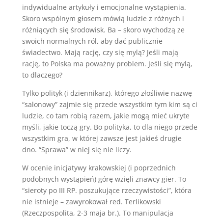
indywidualne artykuły i emocjonalne wystąpienia.
Skoro wspólnym głosem mówią ludzie z różnych i
różniących się środowisk. Ba – skoro wychodzą ze
swoich normalnych ról, aby dać publicznie
świadectwo. Mają rację, czy się mylą? Jeśli mają
rację, to Polska ma poważny problem. Jeśli się mylą,
to dlaczego?
Tylko polityk (i dziennikarz), którego złośliwie nazwę
“salonowy” zajmie się przede wszystkim tym kim są ci
ludzie, co tam robią razem, jakie mogą mieć ukryte
myśli, jakie toczą gry. Bo polityka, to dla niego przede
wszystkim gra, w której zawsze jest jakieś drugie
dno. “Sprawa” w niej się nie liczy.
W ocenie inicjatywy krakowskiej (i poprzednich
podobnych wystąpień) górę wzięli znawcy gier. To
“sieroty po III RP. poszukujące rzeczywistości”, która
nie istnieje – zawyrokował red. Terlikowski
(Rzeczpospolita, 2-3 maja br.). To manipulacja