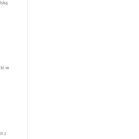
lską
cki w
ł z