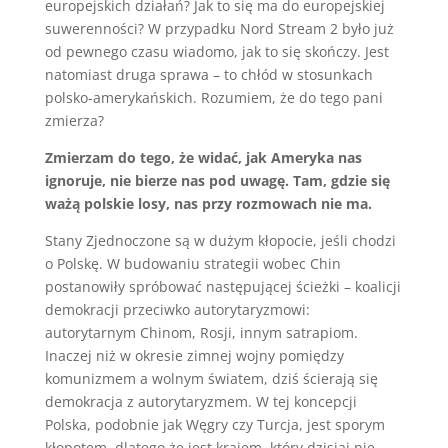
europejskich działań? Jak to się ma do europejskiej
suwerenności? W przypadku Nord Stream 2 było już
od pewnego czasu wiadomo, jak to się skończy. Jest
natomiast druga sprawa – to chłód w stosunkach
polsko-amerykańskich. Rozumiem, że do tego pani
zmierza?
Zmierzam do tego, że widać, jak Ameryka nas
ignoruje, nie bierze nas pod uwagę. Tam, gdzie się
ważą polskie losy, nas przy rozmowach nie ma.
Stany Zjednoczone są w dużym kłopocie, jeśli chodzi
o Polskę. W budowaniu strategii wobec Chin
postanowiły spróbować następującej ścieżki – koalicji
demokracji przeciwko autorytaryzmowi:
autorytarnym Chinom, Rosji, innym satrapiom.
Inaczej niż w okresie zimnej wojny pomiędzy
komunizmem a wolnym światem, dziś ścierają się
demokracja z autorytaryzmem. W tej koncepcji
Polska, podobnie jak Węgry czy Turcja, jest sporym
kłopotem, dlatego że jest krajem, który dzisiaj nie