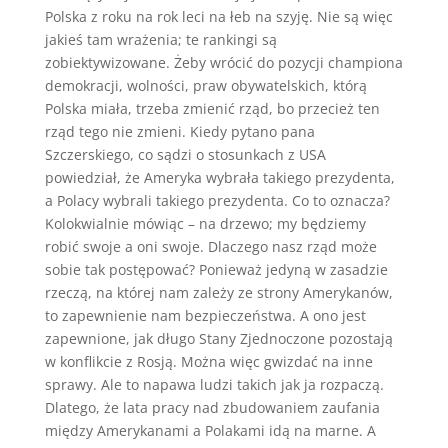
Polska z roku na rok leci na łeb na szyję. Nie są więc
jakieś tam wrażenia; te rankingi są
zobiektywizowane. Żeby wrócić do pozycji championa
demokracji, wolności, praw obywatelskich, którą
Polska miała, trzeba zmienić rząd, bo przecież ten
rząd tego nie zmieni. Kiedy pytano pana
Szczerskiego, co sądzi o stosunkach z USA
powiedział, że Ameryka wybrała takiego prezydenta,
a Polacy wybrali takiego prezydenta. Co to oznacza?
Kolokwialnie mówiąc – na drzewo; my będziemy
robić swoje a oni swoje. Dlaczego nasz rząd może
sobie tak postępować? Ponieważ jedyną w zasadzie
rzeczą, na której nam zależy ze strony Amerykanów,
to zapewnienie nam bezpieczeństwa. A ono jest
zapewnione, jak długo Stany Zjednoczone pozostają
w konflikcie z Rosją. Można więc gwizdać na inne
sprawy. Ale to napawa ludzi takich jak ja rozpaczą.
Dlatego, że lata pracy nad zbudowaniem zaufania
między Amerykanami a Polakami idą na marne. A