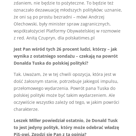
zdaniem, nie będzie to pożyteczne. To będzie też
oznaczało dezawuację młodszych polityków; uznanie,
że oni są po prostu bezradni – mówi Andrzej
Olechowski, były minister spraw zagranicznych,
współzałożyciel Platformy Obywatelskiej w rozmowie
z red. Anitą Czupryn, dla polskatimes.pl
Jest Pan wśród tych 26 procent ludzi, którzy – jak
wynika z ostatniego sondażu – czekają na powrót
Donalda Tuska do polskiej polityki?
Tak. Uważam, że w tej chwili opozycja, która jest w
dość żałosnym stanie, potrzebuje jakiegoś impulsu,
przełomowego wydarzenia. Powrót pana Tuska do
polskiej polityki może być takim wydarzeniem. Ale
oczywiście wszystko zależy od tego, w jakim powróci
charakterze.
Leszek Miller powiedział ostatnio, że Donald Tusk
to jest jedyny polityk, który może odebrać władzę
PiS-owi. Zgodzi się Pan z tą opinią?