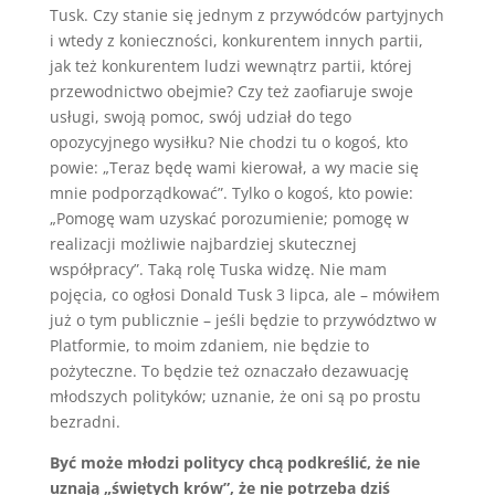
Tusk. Czy stanie się jednym z przywódców partyjnych
i wtedy z konieczności, konkurentem innych partii,
jak też konkurentem ludzi wewnątrz partii, której
przewodnictwo obejmie? Czy też zaofiaruje swoje
usługi, swoją pomoc, swój udział do tego
opozycyjnego wysiłku? Nie chodzi tu o kogoś, kto
powie: „Teraz będę wami kierował, a wy macie się
mnie podporządkować”. Tylko o kogoś, kto powie:
„Pomogę wam uzyskać porozumienie; pomogę w
realizacji możliwie najbardziej skutecznej
współpracy”. Taką rolę Tuska widzę. Nie mam
pojęcia, co ogłosi Donald Tusk 3 lipca, ale – mówiłem
już o tym publicznie – jeśli będzie to przywództwo w
Platformie, to moim zdaniem, nie będzie to
pożyteczne. To będzie też oznaczało dezawuację
młodszych polityków; uznanie, że oni są po prostu
bezradni.
Być może młodzi politycy chcą podkreślić, że nie
uznają „świętych krów”, że nie potrzeba dziś