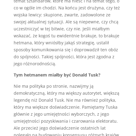
temat sztandarów, które ma nieść i na temat tego, o
co w ogóle im chodzi. Na końcu jest drużyna, czy też
wojska lewicy: skupione, zwarte, zadowolone ze
swojej aktualnej sytuacji. Ale są niepewne, czy chcą
uczestniczyć w tej bitwie, czy nie. Jeśli miałbym
wskazać, że kogoś tu ewidentnie brakuje, to brakuje
hetmana, który wniósłby jakąś strategię, ustalił
sposoby komunikowania się i doprowadził ten obóz
do spójności. Takiej spójności, która jest zgodna z
jego różnorodnością.
Tym hetmanem miałby być Donald Tusk?
Nie ma polityka po stronie, nazwijmy ją
demokratyczną, który ma większy autorytet, większą
legendę niż Donald Tusk. Nie ma również polityka,
który ma większe doświadczenie. Pamiętamy Tuska
głównie z jego umiejętności wyborczych, z jego
umiejętności pozyskiwania i czarowania elektoratu.
Ale przecież jego doświadczenie ostatnich lat
polegało na budowaniu konsensusu różnych krajów,