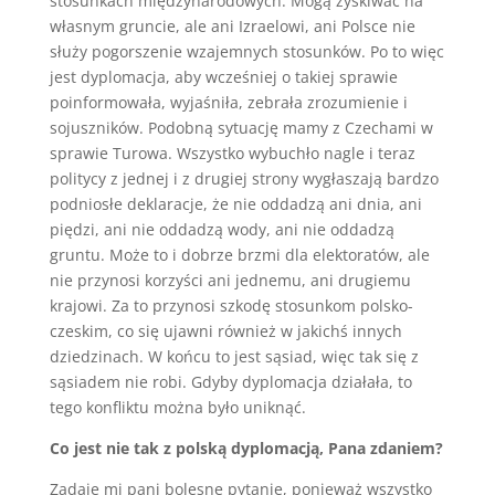
stosunkach międzynarodowych. Mogą zyskiwać na
własnym gruncie, ale ani Izraelowi, ani Polsce nie
służy pogorszenie wzajemnych stosunków. Po to więc
jest dyplomacja, aby wcześniej o takiej sprawie
poinformowała, wyjaśniła, zebrała zrozumienie i
sojuszników. Podobną sytuację mamy z Czechami w
sprawie Turowa. Wszystko wybuchło nagle i teraz
politycy z jednej i z drugiej strony wygłaszają bardzo
podniosłe deklaracje, że nie oddadzą ani dnia, ani
piędzi, ani nie oddadzą wody, ani nie oddadzą
gruntu. Może to i dobrze brzmi dla elektoratów, ale
nie przynosi korzyści ani jednemu, ani drugiemu
krajowi. Za to przynosi szkodę stosunkom polsko-
czeskim, co się ujawni również w jakichś innych
dziedzinach. W końcu to jest sąsiad, więc tak się z
sąsiadem nie robi. Gdyby dyplomacja działała, to
tego konfliktu można było uniknąć.
Co jest nie tak z polską dyplomacją, Pana zdaniem?
Zadaje mi pani bolesne pytanie, ponieważ wszystko