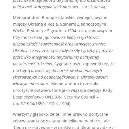
przeciwko integralności terytorialnej lub niezawisłości
politycznej któregokolwiek państwa…
(art.2,par.4).
Memorandum Budapesztańskie, wynegocjowane
między Ukrainą a Rosją, Stanami Zjednoczonymi i
Wielką Brytanią z 5 grudnia 1994 roku, zobowiązało
trzy mocarstwa jądrowe, że
będą respektować
niepodległość i suwerenność oraz istniejące granice
Ukrain
y, że wyrzekają się
użycia siły i groźby jej użycia
przeciwko integralności terytorialnej politycznej
niezależności Ukrain
y. Sygnatariusze zapewnili też, że
nie będą
uciekać się do nacisków ekonomicznych
skierowanych na podporządkowanie
Ukrainy swoim
własnym interesom
. Memorandum to zostało
uroczyście potwierdzone jako wiążąca decyzja Rady
Bezpieczeństwa ONZ (UN Security Council –
doc.S/1994/1399, 19Dec.1994).
Wierzymy głęboko, że te i inne prawno-polityczne
zobowiązania pozostaną nie tylko na papierze, ale
będą przestrzegane w praktyce, a Ukraina wyjdzie z