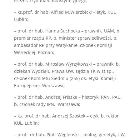
Prezes Trybunału Konstytucyjnego;
– ks.prof. dr hab. Alfred M.Wierzbicki – etyk, KUL,
Lublin;
– prof. dr hab. Hanna Suchocka – prawnik, UAM, b.
premier rządu RP, b. minister sprawiedliwości, b.
ambasador RP przy Watykanie, członek Komisji
Weneckiej, Poznań;
– prof. dr hab. Mirosław Wyrzykowski – prawnik, b.
dziekan Wydziału Prawa UW, sędzia TK w st.sp.,
członek Komitetu Siedmiu (255) ds. etyki Komisji
Europejskiej, Warszawa;
– prof. dr hab. Andrzej Friszke – historyk, PAN, PAU,
b. członek rady IPN, Warszawa;
– ks. prof. dr hab. Andrzej Szostek – etyk, b. rektor
KUL, Lublin;
– prof. dr hab. Piotr Węgleński – biolog, genetyk, UW,