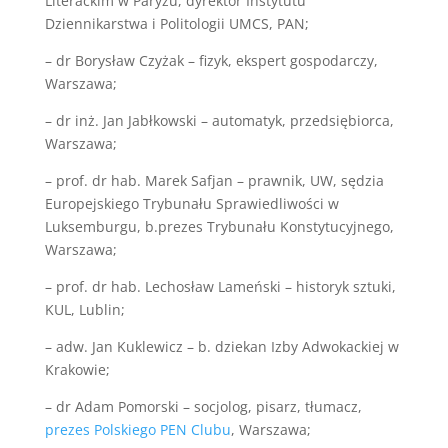
Literackim w Paryżu, dyrektor Instytutu
Dziennikarstwa i Politologii UMCS, PAN;
– dr Borysław Czyżak – fizyk, ekspert gospodarczy,
Warszawa;
– dr inż. Jan Jabłkowski – automatyk, przedsiębiorca,
Warszawa;
– prof. dr hab. Marek Safjan – prawnik, UW, sędzia
Europejskiego Trybunału Sprawiedliwości w
Luksemburgu, b.prezes Trybunału Konstytucyjnego,
Warszawa;
– prof. dr hab. Lechosław Lameński – historyk sztuki,
KUL, Lublin;
– adw. Jan Kuklewicz – b. dziekan Izby Adwokackiej w
Krakowie;
– dr Adam Pomorski – socjolog, pisarz, tłumacz,
prezes Polskiego PEN Clubu
, Warszawa;