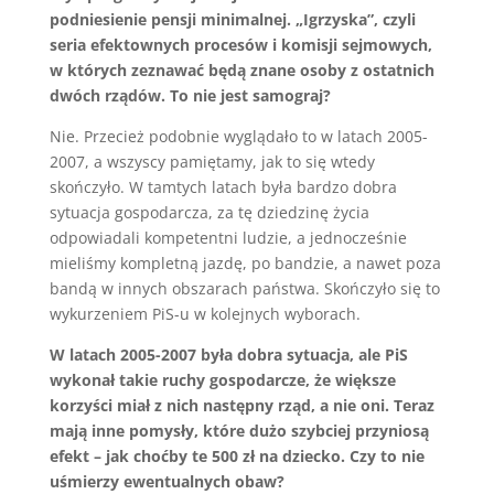
podniesienie pensji minimalnej. „Igrzyska”, czyli
seria efektownych procesów i komisji sejmowych,
w których zeznawać będą znane osoby z ostatnich
dwóch rządów. To nie jest samograj?
Nie. Przecież podobnie wyglądało to w latach 2005-
2007, a wszyscy pamiętamy, jak to się wtedy
skończyło. W tamtych latach była bardzo dobra
sytuacja gospodarcza, za tę dziedzinę życia
odpowiadali kompetentni ludzie, a jednocześnie
mieliśmy kompletną jazdę, po bandzie, a nawet poza
bandą w innych obszarach państwa. Skończyło się to
wykurzeniem PiS-u w kolejnych wyborach.
W latach 2005-2007 była dobra sytuacja, ale PiS
wykonał takie ruchy gospodarcze, że większe
korzyści miał z nich następny rząd, a nie oni. Teraz
mają inne pomysły, które dużo szybciej przyniosą
efekt – jak choćby te 500 zł na dziecko. Czy to nie
uśmierzy ewentualnych obaw?