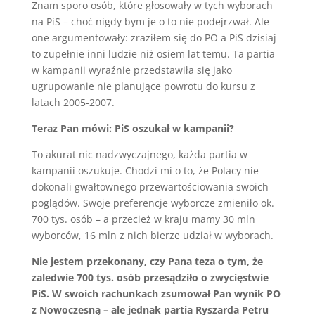
Znam sporo osób, które głosowały w tych wyborach
na PiS – choć nigdy bym je o to nie podejrzwał. Ale
one argumentowały: zraziłem się do PO a PiS dzisiaj
to zupełnie inni ludzie niż osiem lat temu. Ta partia
w kampanii wyraźnie przedstawiła się jako
ugrupowanie nie planujące powrotu do kursu z
latach 2005-2007.
Teraz Pan mówi: PiS oszukał w kampanii?
To akurat nic nadzwyczajnego, każda partia w
kampanii oszukuje. Chodzi mi o to, że Polacy nie
dokonali gwałtownego przewartościowania swoich
poglądów. Swoje preferencje wyborcze zmieniło ok.
700 tys. osób – a przecież w kraju mamy 30 mln
wyborców, 16 mln z nich bierze udział w wyborach.
Nie jestem przekonany, czy Pana teza o tym, że
zaledwie 700 tys. osób przesądziło o zwycięstwie
PiS. W swoich rachunkach zsumował Pan wynik PO
z Nowoczesną – ale jednak partia Ryszarda Petru