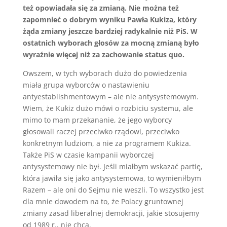
też opowiadała się za zmianą. Nie można też
zapomnieć o dobrym wyniku Pawła Kukiza, który
żąda zmiany jeszcze bardziej radykalnie niż PiS. W
ostatnich wyborach głosów za mocną zmianą było
wyraźnie więcej niż za zachowanie status quo.
Owszem, w tych wyborach dużo do powiedzenia
miała grupa wyborców o nastawieniu
antyestablishmentowym – ale nie antysystemowym.
Wiem, że Kukiz dużo mówi o rozbiciu systemu, ale
mimo to mam przekananie, że jego wyborcy
głosowali raczej przeciwko rządowi, przeciwko
konkretnym ludziom, a nie za programem Kukiza.
Także PiS w czasie kampanii wyborczej
antysystemowy nie był. Jeśli miałbym wskazać partię,
która jawiła się jako antysystemowa, to wymieniłbym
Razem – ale oni do Sejmu nie weszli. To wszystko jest
dla mnie dowodem na to, że Polacy gruntownej
zmiany zasad liberalnej demokracji, jakie stosujemy
od 1989 r., nie chcą.