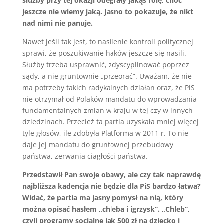
służby przy tej okazji odegrały jakąś rolę, choć
jeszcze nie wiemy jaką. Jasno to pokazuje, że nikt
nad nimi nie panuje.
Nawet jeśli tak jest, to nasilenie kontroli politycznej
sprawi, że poszukiwanie haków jeszcze się nasili.
Służby trzeba usprawnić, zdyscyplinować poprzez
sądy, a nie gruntownie „przeorać”. Uważam, że nie
ma potrzeby takich radykalnych działan oraz, że PiS
nie otrzymał od Polaków mandatu do wprowadzania
fundamentalnych zmian w kraju w tej czy w innych
dziedzinach. Przecież ta partia uzyskała mniej więcej
tyle głosów, ile zdobyła Platforma w 2011 r. To nie
daje jej mandatu do gruntownej przebudowy
państwa, zerwania ciagłości państwa.
Przedstawił Pan swoje obawy, ale czy tak naprawdę
najbliższa kadencja nie będzie dla PiS bardzo łatwa?
Widać, że partia ma jasny pomysł na nią, który
można opisać hasłem „chleba i igrzysk”. „Chleb”,
czyli programy socjalne jak 500 zł na dziecko i