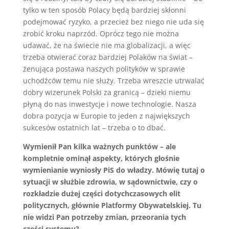
tylko w ten sposób Polacy będą bardziej skłonni
podejmować ryzyko, a przecież bez niego nie uda się
zrobić kroku naprzód. Oprócz tego nie można
udawać, że na świecie nie ma globalizacji, a więc
trzeba otwierać coraz bardziej Polaków na świat –
żenująca postawa naszych polityków w sprawie
uchodźców temu nie służy. Trzeba wreszcie utrwalać
dobry wizerunek Polski za granicą – dzieki niemu
płyną do nas inwestycje i nowe technologie. Nasza
dobra pozycja w Europie to jeden z największych
sukcesów ostatnich lat – trzeba o to dbać.
Wymienił Pan kilka ważnych punktów – ale
kompletnie ominął aspekty, których głośnie
wymienianie wyniosły PiS do władzy. Mówię tutaj o
sytuacji w służbie zdrowia, w sądownictwie, czy o
rozkładzie dużej części dotychczasowych elit
politycznych, głównie Platformy Obywatelskiej. Tu
nie widzi Pan potrzeby zmian, przeorania tych
części systemu?