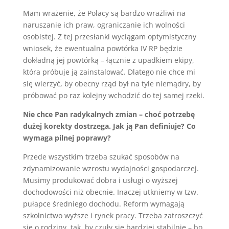
Mam wrażenie, że Polacy są bardzo wrażliwi na
naruszanie ich praw, ograniczanie ich wolności
osobistej. Z tej przesłanki wyciągam optymistyczny
wniosek, że ewentualna powtórka IV RP będzie
dokładną jej powtórką – łącznie z upadkiem ekipy,
która próbuje ją zainstalować. Dlatego nie chce mi
się wierzyć, by obecny rząd był na tyle niemądry, by
próbować po raz kolejny wchodzić do tej samej rzeki.
Nie chce Pan radykalnych zmian – choć potrzebę
dużej korekty dostrzega. Jak ją Pan definiuje? Co
wymaga pilnej poprawy?
Przede wszystkim trzeba szukać sposobów na
zdynamizowanie wzrostu wydajności gospodarczej.
Musimy produkować dobra i usługi o wyższej
dochodowości niż obecnie. Inaczej utkniemy w tzw.
pułapce średniego dochodu. Reform wymagają
szkolnictwo wyższe i rynek pracy. Trzeba zatroszczyć
się o rodziny, tak, by czuły się bardziej stabilnie – bo