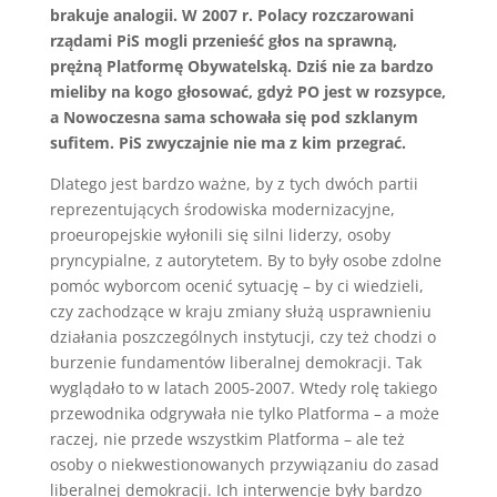
brakuje analogii. W 2007 r. Polacy rozczarowani
rządami PiS mogli przenieść głos na sprawną,
prężną Platformę Obywatelską. Dziś nie za bardzo
mieliby na kogo głosować, gdyż PO jest w rozsypce,
a Nowoczesna sama schowała się pod szklanym
sufitem. PiS zwyczajnie nie ma z kim przegrać.
Dlatego jest bardzo ważne, by z tych dwóch partii
reprezentujących środowiska modernizacyjne,
proeuropejskie wyłonili się silni liderzy, osoby
pryncypialne, z autorytetem. By to były osobe zdolne
pomóc wyborcom ocenić sytuację – by ci wiedzieli,
czy zachodzące w kraju zmiany służą usprawnieniu
działania poszczególnych instytucji, czy też chodzi o
burzenie fundamentów liberalnej demokracji. Tak
wyglądało to w latach 2005-2007. Wtedy rolę takiego
przewodnika odgrywała nie tylko Platforma – a może
raczej, nie przede wszystkim Platforma – ale też
osoby o niekwestionowanych przywiązaniu do zasad
liberalnej demokracji. Ich interwencje były bardzo