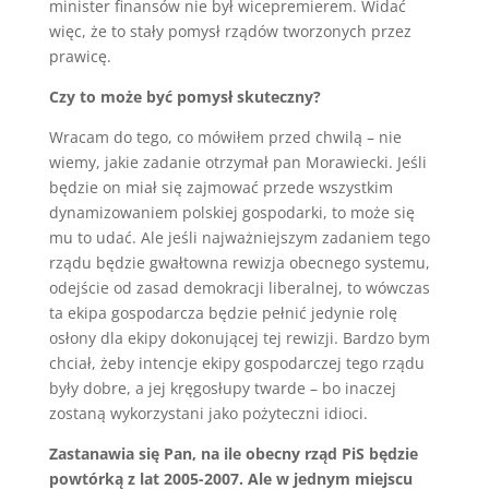
minister finansów nie był wicepremierem. Widać
więc, że to stały pomysł rządów tworzonych przez
prawicę.
Czy to może być pomysł skuteczny?
Wracam do tego, co mówiłem przed chwilą – nie
wiemy, jakie zadanie otrzymał pan Morawiecki. Jeśli
będzie on miał się zajmować przede wszystkim
dynamizowaniem polskiej gospodarki, to może się
mu to udać. Ale jeśli najważniejszym zadaniem tego
rządu będzie gwałtowna rewizja obecnego systemu,
odejście od zasad demokracji liberalnej, to wówczas
ta ekipa gospodarcza będzie pełnić jedynie rolę
osłony dla ekipy dokonującej tej rewizji. Bardzo bym
chciał, żeby intencje ekipy gospodarczej tego rządu
były dobre, a jej kręgosłupy twarde – bo inaczej
zostaną wykorzystani jako pożyteczni idioci.
Zastanawia się Pan, na ile obecny rząd PiS będzie
powtórką z lat 2005-2007. Ale w jednym miejscu