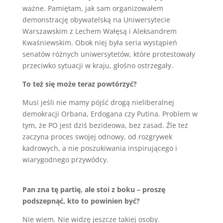
ważne. Pamiętam, jak sam organizowałem
demonstrację obywatelską na Uniwersytecie
Warszawskim z Lechem Wałęsą i Aleksandrem
Kwaśniewskim. Obok niej była seria wystąpień
senatów różnych uniwersytetów, które protestowały
przeciwko sytuacji w kraju, głośno ostrzegały.
To też się może teraz powtórzyć?
Musi jeśli nie mamy pójść drogą nieliberalnej
demokracji Orbana, Erdogana czy Putina. Problem w
tym, że PO jest dziś bezideowa, bez zasad. Źle też
zaczyna proces swojej odnowy, od rozgrywek
kadrowych, a nie poszukiwania inspirującego i
wiarygodnego przywódcy.
Pan zna tę partię, ale stoi z boku – proszę
podszepnąć, kto to powinien być?
Nie wiem. Nie widzę jeszcze takiej osoby.