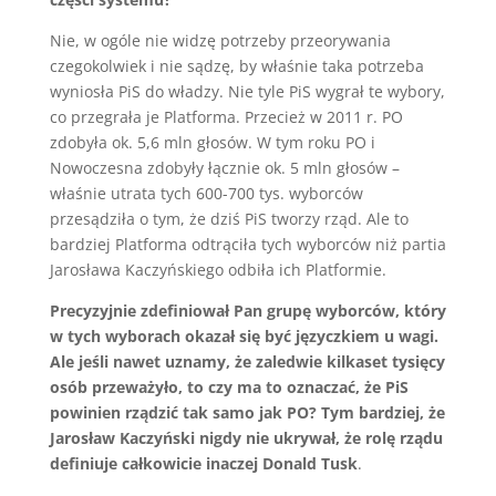
Nie, w ogóle nie widzę potrzeby przeorywania
czegokolwiek i nie sądzę, by właśnie taka potrzeba
wyniosła PiS do władzy. Nie tyle PiS wygrał te wybory,
co przegrała je Platforma. Przecież w 2011 r. PO
zdobyła ok. 5,6 mln głosów. W tym roku PO i
Nowoczesna zdobyły łącznie ok. 5 mln głosów –
właśnie utrata tych 600-700 tys. wyborców
przesądziła o tym, że dziś PiS tworzy rząd. Ale to
bardziej Platforma odtrąciła tych wyborców niż partia
Jarosława Kaczyńskiego odbiła ich Platformie.
Precyzyjnie zdefiniował Pan grupę wyborców, który
w tych wyborach okazał się być języczkiem u wagi.
Ale jeśli nawet uznamy, że zaledwie kilkaset tysięcy
osób przeważyło, to czy ma to oznaczać, że PiS
powinien rządzić tak samo jak PO? Tym bardziej, że
Jarosław Kaczyński nigdy nie ukrywał, że rolę rządu
definiuje całkowicie inaczej Donald Tusk
.